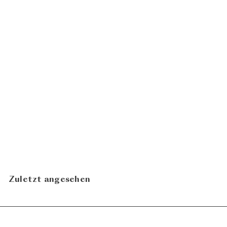
Cristal Brut 2014
Champagne Louis Roederer
CHF 264.00
N
Zuletzt angesehen