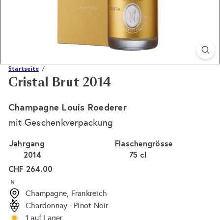
Startseite
Cristal Brut 2014
Champagne Louis Roederer
mit Geschenkverpackung
Jahrgang
Flaschengrösse
2014
75 cl
Normaler
CHF 264.00
Preis
N
Champagne, Frankreich
Chardonnay · Pinot Noir
1 auf Lager