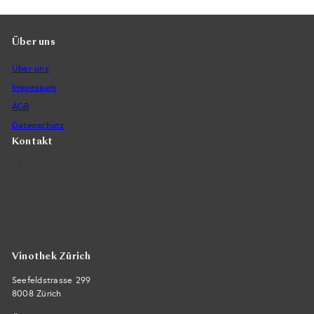
Über uns
Über uns
Impressum
AGB
Datenschutz
Kontakt
Vintra SA, Weinimporte
Seefeldstrasse 299
CH-8008 Zürich
+41 44 422 45 22
E-Mail ›
Vinothek Zürich
Seefeldstrasse 299
8008 Zürich