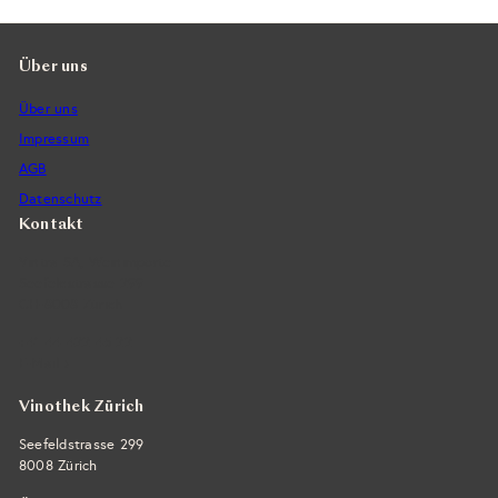
Über uns
Über uns
Impressum
AGB
Datenschutz
Kontakt
Vintra SA, Weinimporte
Seefeldstrasse 299
CH-8008 Zürich
+41 44 422 45 22
E-Mail ›
Vinothek Zürich
Seefeldstrasse 299
8008 Zürich