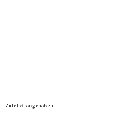
Cristal Brut 2014
Champagne Louis Roederer
CHF 264.00
N
In den Warenkorb legen
Zuletzt angesehen