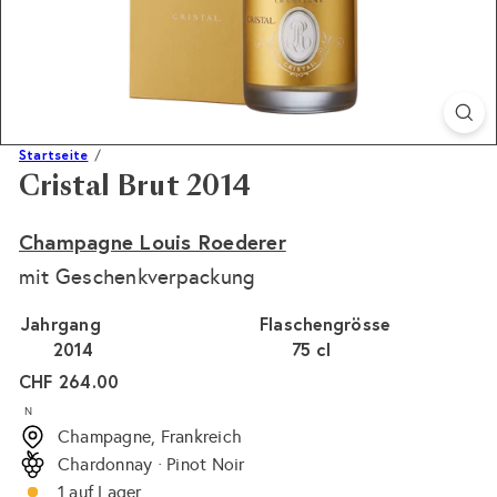
Startseite
Cristal Brut 2014
Champagne Louis Roederer
mit Geschenkverpackung
Jahrgang
Flaschengrösse
2014
75 cl
Normaler
CHF 264.00
Preis
N
Champagne, Frankreich
Chardonnay · Pinot Noir
1 auf Lager