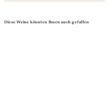
Diese Weine könnten Ihnen auch gefallen
AUSVERKAUFT
Universalglas
Willinger Glas
CHF 22.00