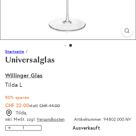
Startseite
Universalglas
Willinger Glas
Tilda L
50% sparen
Sonderpreis
Normaler
CHF 22.00
statt
CHF 44.00
Preis
Tilda,
inkl. MwSt. zzgl.
Versandkosten
Artikelnummer: 94802.000.NV
Ausverkauft