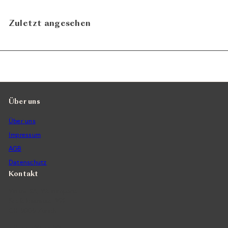
Zuletzt angesehen
Über uns
Über uns
Impressum
AGB
Datenschutz
Kontakt
Vintra SA, Weinimporte
Seefeldstrasse 299
CH-8008 Zürich
+41 44 422 45 22