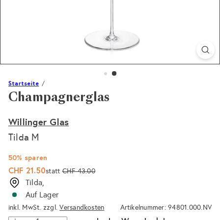
Startseite
Champagnerglas
Willinger Glas
Tilda M
50% sparen
Sonderpreis
Normaler
CHF 21.50
statt
CHF 43.00
Preis
Tilda,
Auf Lager
inkl. MwSt. zzgl.
Versandkosten
Artikelnummer: 94801.000.NV