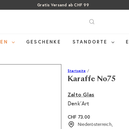
Gratis Versand ab CHF 99
Pause
SALE: Bis zu 40% auf letzte Flaschen
Über 15% Rabatt auf Sommer Weine
Diashow
NEN
GESCHENKE
STANDORTE
Startseite
Karaffe No75
Zalto Glas
Denk´Art
Normaler
CHF 73.00
Preis
Niederösterreich,