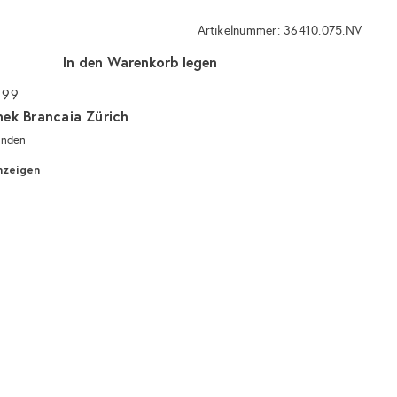
Artikelnummer: 36410.075.NV
In den Warenkorb legen
 99
hek Brancaia Zürich
unden
nzeigen