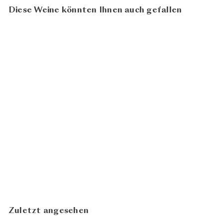
Diese Weine könnten Ihnen auch gefallen
93
100
BIO
Arpège
Champagne Pascal
CHF 74.00
Doquet
In den Warenkorb legen
Zuletzt angesehen