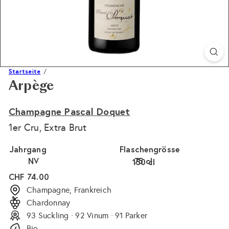
Startseite
Arpège
Champagne Pascal Doquet
1er Cru, Extra Brut
Jahrgang
Flaschengrösse
NV
75 cl
150 cl
Variante ausverkauft 
Normaler
CHF 74.00
Preis
Champagne, Frankreich
Chardonnay
93 Suckling · 92 Vinum · 91 Parker
Bio