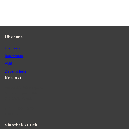
Über uns
Über uns
Impressum
AGB
Datenschutz
Kontakt
Vintra SA, Weinimporte
Seefeldstrasse 299
CH-8008 Zürich
+41 44 422 45 22
E-Mail ›
Vinothek Zürich