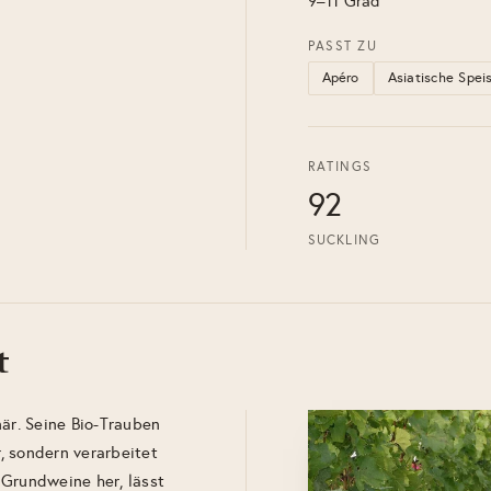
9–11 Grad
PASST ZU
Apéro
Asiatische Spei
RATINGS
92
SUCKLING
t
när. Seine Bio-Trauben
, sondern verarbeitet
n Grundweine her, lässt