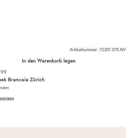
Artikelnummer: 72201.075.NV
In den Warenkorb legen
 99
hek Brancaia Zürich
unden
nzeigen