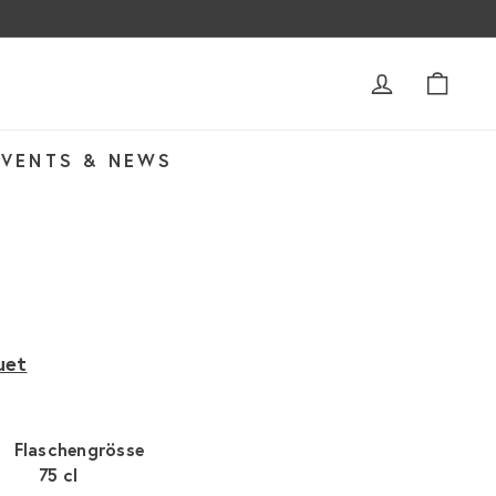
ACCOUNT
WAR
EVENTS & NEWS
uet
Flaschengrösse
75 cl