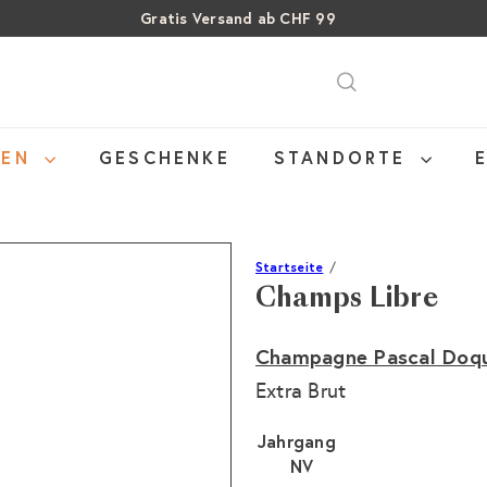
Gratis Versand ab CHF 99
Über 15% Rabatt auf Sommer Weine
Pause
SALE: Bis zu 40% auf letzte Flaschen
Diashow
NEN
GESCHENKE
STANDORTE
Startseite
Champs Libre
Champagne Pascal Doq
Extra Brut
Jahrgang
NV