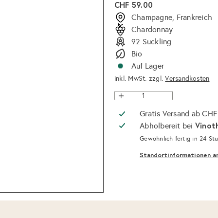
Normaler
CHF 59.00
Preis
Champagne, Frankreich
Chardonnay
92 Suckling
Bio
Auf Lager
inkl. MwSt. zzgl.
Versandkosten
Gratis Versand ab CHF
Vinot
Abholbereit bei
Gewöhnlich fertig in 24 St
Standortinformationen a