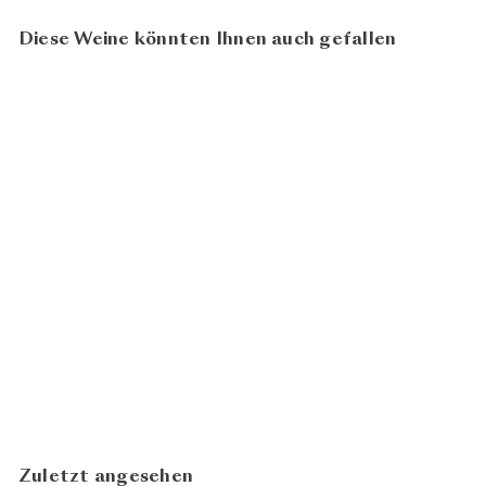
Diese Weine könnten Ihnen auch gefallen
96
100
Fontalloro 2019
Fèlsina
CHF 1'150.00
In den Warenkorb legen
Zuletzt angesehen