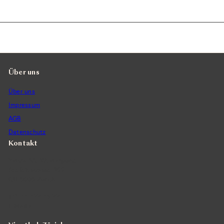
Über uns
Über uns
Impressum
AGB
Datenschutz
Kontakt
Vintra SA, Weinimporte
Seefeldstrasse 299
CH-8008 Zürich
+41 44 422 45 22
E-Mail ›