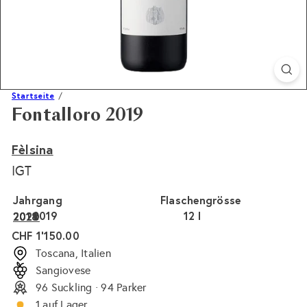
Startseite
Fontalloro 2019
Fèlsina
IGT
Jahrgang
Flaschengrösse
2019
12 l
2021
2020
2018
Normaler
CHF 1'150.00
Preis
Toscana, Italien
Sangiovese
96 Suckling · 94 Parker
1 auf Lager