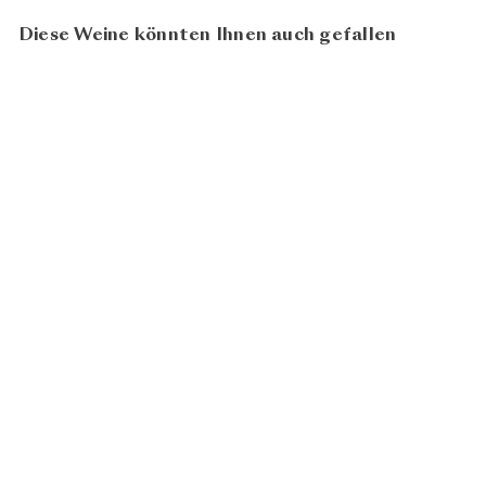
Diese Weine könnten Ihnen auch gefallen
Riesling
Trockenbeerenauslese
2021
CHF
Weingut Knoll
128.00
In den Warenkorb legen