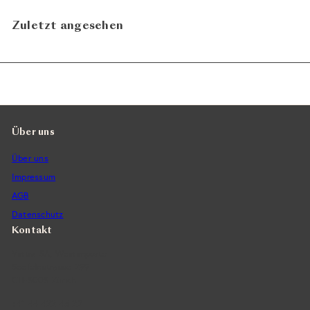
Zuletzt angesehen
Über uns
Über uns
Impressum
AGB
Datenschutz
Kontakt
Vintra SA, Weinimporte
Seefeldstrasse 299
CH-8008 Zürich
+41 44 422 45 22