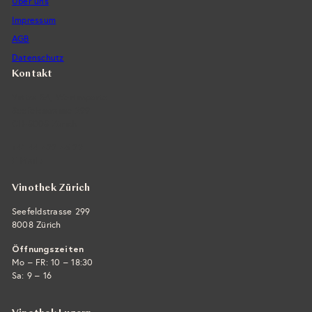
Über uns
Impressum
AGB
Datenschutz
Kontakt
Vintra SA, Weinimporte
Seefeldstrasse 299
CH-8008 Zürich
+41 44 422 45 22
E-Mail ›
Vinothek Zürich
Seefeldstrasse 299
8008 Zürich
Öffnungszeiten
Mo – FR: 10 – 18:30
Sa: 9 – 16