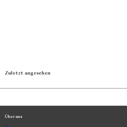
Cornalin Quintessence
2022
CHF
Benoît Dorsaz
41.00
N
In den Warenkorb legen
Zuletzt angesehen
Über uns