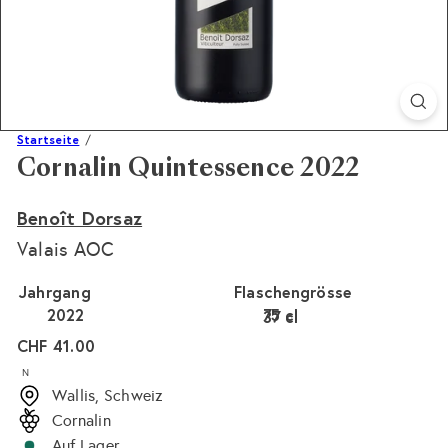
Startseite
Cornalin Quintessence 2022
Benoît Dorsaz
Valais AOC
Jahrgang
Flaschengrösse
2022
75 cl
37 cl
Variante ausverkauft 
Normaler
CHF 41.00
Preis
N
Wallis, Schweiz
Cornalin
Auf Lager