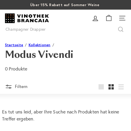
Direkt
Über 15% Rabatt auf Sommer Weine
Pause
zum
SALE: Bis zu 40% auf letzte Flaschen
Gratis Versand ab CHF 99
Diashow
V
Inhalt
SEI
i
Suche
n
o
t
Startseite
Kollektionen
h
Modus Vivendi
e
k
0 Produkte
B
r
a
Filtern
groß
Klein
Liste
n
c
a
Es tut uns leid, aber Ihre Suche nach Produkten hat keine
i
Treffer ergeben.
a