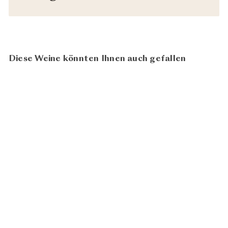
Diese Weine könnten Ihnen auch gefallen
97
100
BIO
Sauvignon Blanc Ried
Zieregg KÅR 2022
Weingut