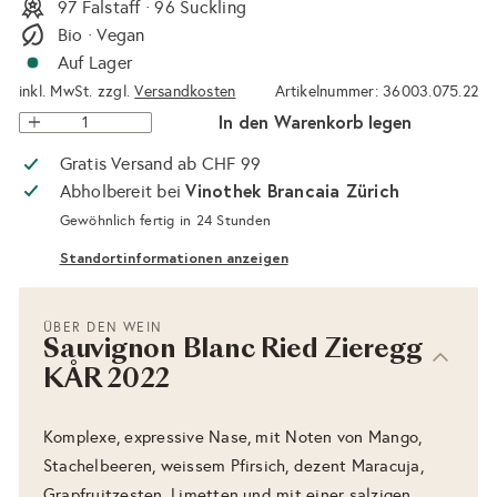
97 Falstaff · 96 Suckling
Bio · Vegan
Auf Lager
inkl. MwSt. zzgl.
Versandkosten
Artikelnummer: 36003.075.22
In den Warenkorb legen
Gratis Versand ab CHF 99
Vinothek Brancaia Zürich
Abholbereit bei
Gewöhnlich fertig in 24 Stunden
Standortinformationen anzeigen
ÜBER DEN WEIN
Sauvignon Blanc Ried Zieregg
KÅR 2022
Komplexe, expressive Nase, mit Noten von Mango,
Stachelbeeren, weissem Pfirsich, dezent Maracuja,
Grapfruitzesten, Limetten und mit einer salzigen