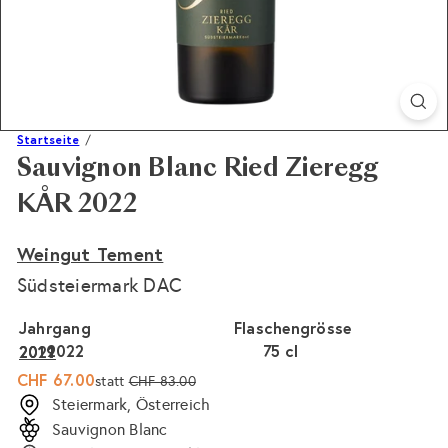
Startseite
Sauvignon Blanc Ried Zieregg
KÅR 2022
Weingut Tement
Südsteiermark DAC
Jahrgang
Flaschengrösse
2022
75 cl
2021
2019
Sonderpreis
Normaler
CHF 67.00
statt
CHF 83.00
Preis
Steiermark, Österreich
Sauvignon Blanc