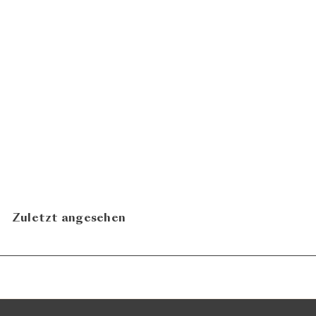
Grüner Veltliner Federspiel
2023
CHF
Weingut Knoll
31.80
Zuletzt angesehen