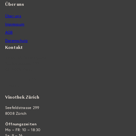
Über uns
Über uns
Impressum
AGB
Datenschutz
Kontakt
Vintra SA, Weinimporte
Seefeldstrasse 299
CH-8008 Zürich
+41 44 422 45 22
E-Mail ›
Vinothek Zürich
Seefeldstrasse 299
8008 Zürich
Öffnungszeiten
Mo – FR: 10 – 18:30
Sa: 9 – 16