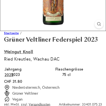
Startseite
Grüner Veltliner Federspiel 2023
Weingut Knoll
Ried Kreutles, Wachau DAC
Jahrgang
Flaschengrösse
2023
Variante ausverkauft oder nicht verfügbar
75 cl
Variante ausverkauft 
2025
Normaler
CHF 31.80
Preis
Niederösterreich, Österreich
Grüner Veltliner
Vegan
inkl. MwSt. zzgl.
Versandkosten
Artikelnummer: 33401.075.23