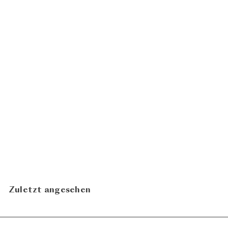
Zwetschke im Eichenfass
CHF 64.00
Reisetbauer
In den Warenkorb legen
Zuletzt angesehen