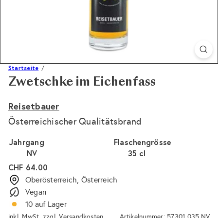
Startseite
Zwetschke im Eichenfass
Reisetbauer
Österreichischer Qualitätsbrand
Jahrgang
Flaschengrösse
NV
35 cl
Normaler
CHF 64.00
Preis
Oberösterreich, Österreich
Vegan
10 auf Lager
inkl. MwSt. zzgl.
Versandkosten
Artikelnummer: 57301.035.NV