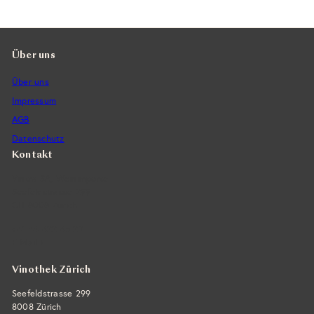
Über uns
Über uns
Impressum
AGB
Datenschutz
Kontakt
Vintra SA, Weinimporte
Seefeldstrasse 299
CH-8008 Zürich
+41 44 422 45 22
E-Mail ›
Vinothek Zürich
Seefeldstrasse 299
8008 Zürich