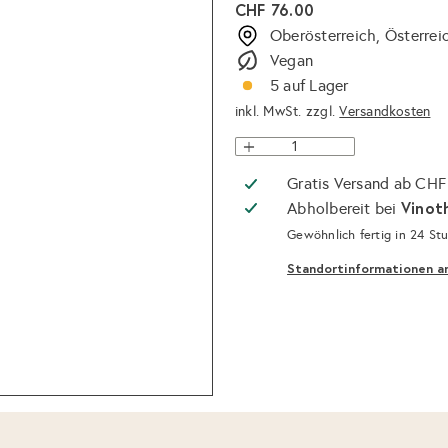
Normaler
CHF 76.00
Preis
Oberösterreich, Österrei
Vegan
5 auf Lager
inkl. MwSt. zzgl.
Versandkosten
Gratis Versand ab CHF
Vinot
Abholbereit bei
Gewöhnlich fertig in 24 St
Standortinformationen a