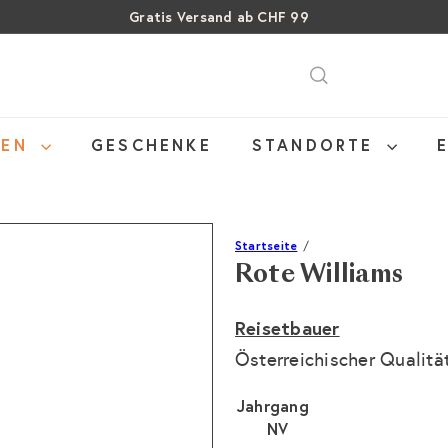
Gratis Versand ab CHF 99
Pause
SALE: Bis zu 40% auf letzte Flaschen
Über 15% Rabatt auf Sommer Weine
Diashow
NEN
GESCHENKE
STANDORTE
Startseite
Rote Williams
Reisetbauer
Österreichischer Qualitä
Jahrgang
NV