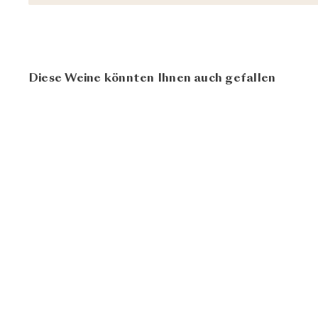
Diese Weine könnten Ihnen auch gefallen
Rote Williams
CHF
Reisetbauer
76.00