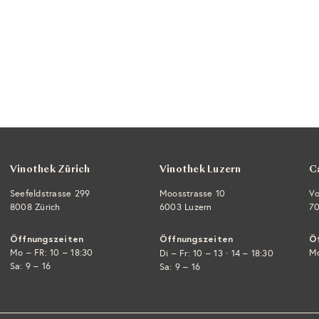
Vinothek Zürich
Vinothek Luzern
C
Seefeldstrasse 299
Moosstrasse 10
Vo
8008 Zürich
6003 Luzern
70
Öffnungszeiten
Öffnungszeiten
Ö
Mo – FR: 10 – 18:30
·
Mo
Di – Fr: 10 – 13
14 – 18:30
Sa: 9 – 16
Sa: 9 – 16