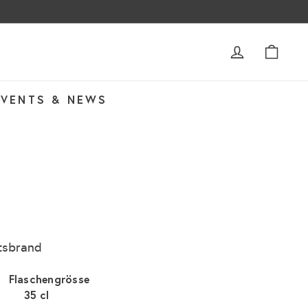
ACCOUNT
WAR
EVENTS & NEWS
tsbrand
Flaschengrösse
35 cl