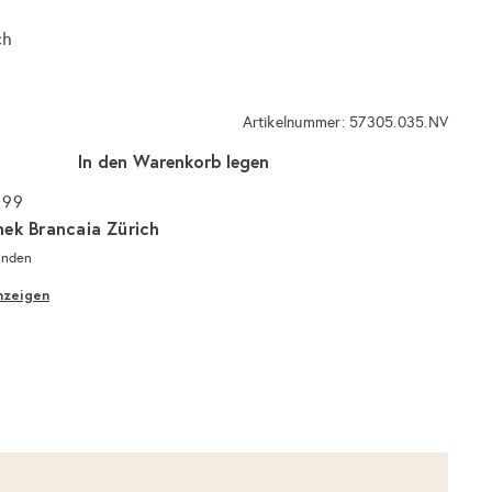
ch
Artikelnummer: 57305.035.NV
In den Warenkorb legen
 99
hek Brancaia Zürich
unden
nzeigen