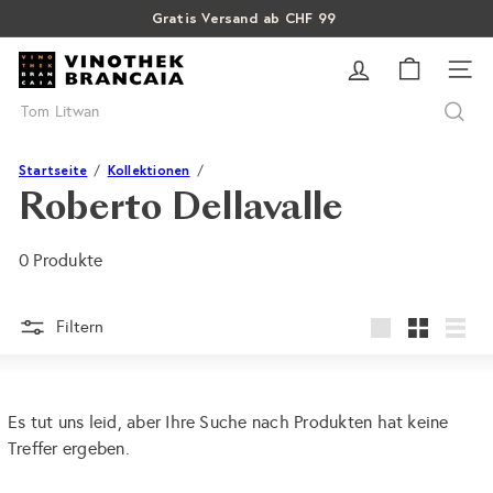
Direkt
Gratis Versand ab CHF 99
Pause
zum
SALE: Bis zu 40% auf letzte Flaschen
Über 15% Rabatt auf Sommer Weine
Diashow
V
Inhalt
SEI
i
Suche
n
o
t
Startseite
Kollektionen
h
Roberto Dellavalle
e
k
0 Produkte
B
r
a
Filtern
groß
Klein
Liste
n
c
a
Es tut uns leid, aber Ihre Suche nach Produkten hat keine
i
Treffer ergeben.
a