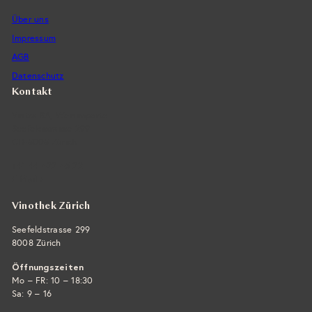
Über uns
Impressum
AGB
Datenschutz
Kontakt
Vintra SA, Weinimporte
Seefeldstrasse 299
CH-8008 Zürich
+41 44 422 45 22
E-Mail ›
Vinothek Zürich
Seefeldstrasse 299
8008 Zürich
Öffnungszeiten
Mo – FR: 10 – 18:30
Sa: 9 – 16