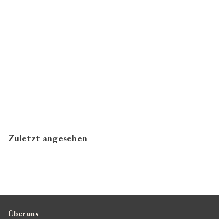
Von Fluss und See 2024
CHF 19.50
Höcklistein
N
In den Warenkorb legen
Zuletzt angesehen
Über uns