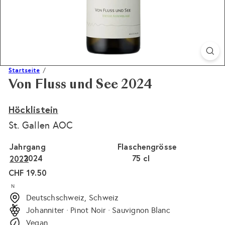
Startseite
Von Fluss und See 2024
Höcklistein
St. Gallen AOC
Jahrgang
Flaschengrösse
2024
75 cl
2023
Normaler
CHF 19.50
Preis
N
Deutschschweiz, Schweiz
Johanniter · Pinot Noir · Sauvignon Blanc
Vegan