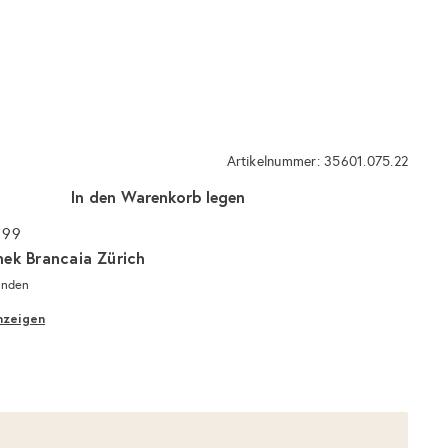
Artikelnummer: 35601.075.22
In den Warenkorb legen
 99
hek Brancaia Zürich
unden
nzeigen