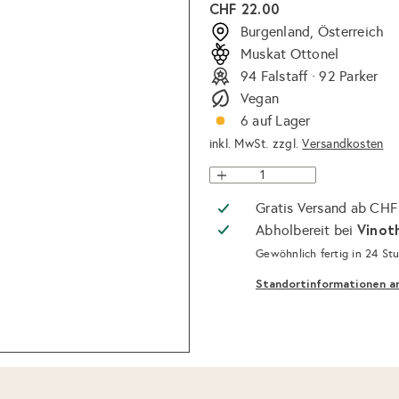
Normaler
CHF 22.00
Preis
Burgenland, Österreich
Muskat Ottonel
94 Falstaff · 92 Parker
Vegan
6 auf Lager
inkl. MwSt. zzgl.
Versandkosten
Gratis Versand ab CHF
Vinot
Abholbereit bei
Gewöhnlich fertig in 24 St
Standortinformationen a