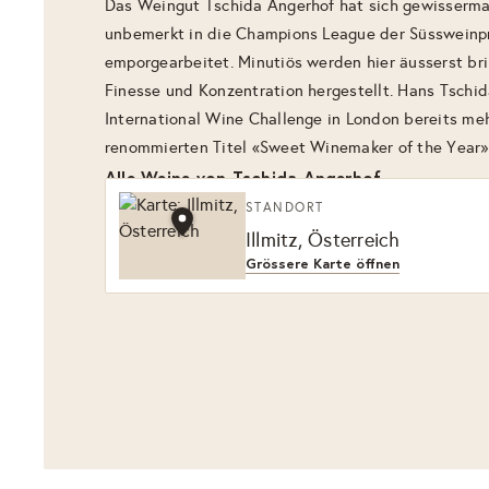
Das Weingut Tschida Angerhof hat sich gewisserm
unbemerkt in die Champions League der Süsswein
emporgearbeitet. Minutiös werden hier äusserst br
Finesse und Konzentration hergestellt. Hans Tschi
International Wine Challenge in London bereits m
renommierten Titel «Sweet Winemaker of the Year»
Alle Weine von Tschida Angerhof
STANDORT
Illmitz, Österreich
Grössere Karte öffnen