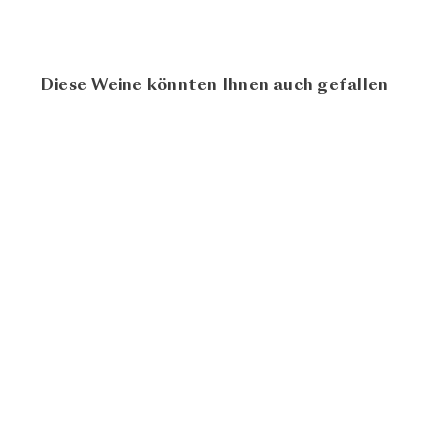
Diese Weine könnten Ihnen auch gefallen
94
100
Muskat Ottonel
Auslese 2022
Tschida Angerhof
CHF 22.00