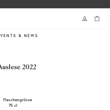
ACCOUNT
WAR
EVENTS & NEWS
Auslese 2022
Flaschengrösse
75 cl