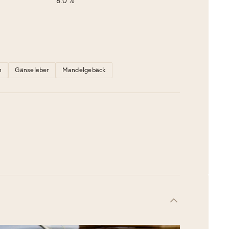
8.0 %
n
Gänseleber
Mandelgebäck