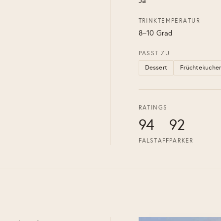
Ja
TRINKTEMPERATUR
8–10 Grad
PASST ZU
Dessert
Früchtekuche
RATINGS
94
92
FALSTAFF
PARKER