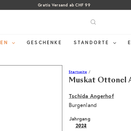
Gratis Versand ab CHF 99
Über 15% Rabatt auf Sommer Weine
Pause
SALE: Bis zu 40% auf letzte Flaschen
Diashow
NEN
GESCHENKE
STANDORTE
Startseite
Muskat Ottonel 
Tschida Angerhof
Burgenland
Jahrgang
2022
2024