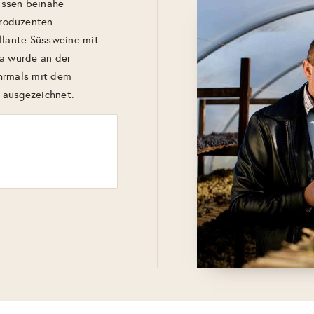
assen beinahe
produzenten
illante Süssweine mit
da wurde an der
ehrmals mit dem
 ausgezeichnet.