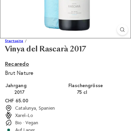
Startseite
Vinya del Rascarà 2017
Recaredo
Brut Nature
Jahrgang
Flaschengrösse
2017
75 cl
Normaler
CHF 65.00
Preis
Catalunya, Spanien
Xarel–Lo
Bio · Vegan
Auf Lager