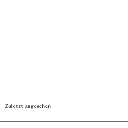
BIO
Vinya del Rascarà 2017
CHF 65.00
Recaredo
In den Warenkorb legen
Zuletzt angesehen