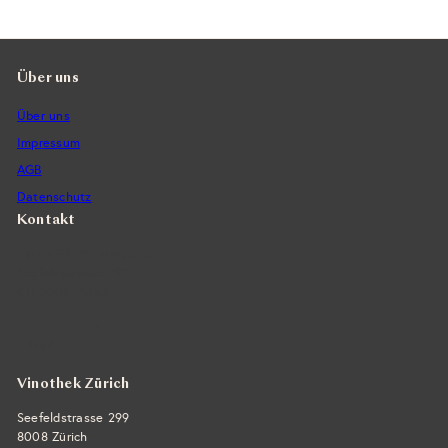
Über uns
Über uns
Impressum
AGB
Datenschutz
Kontakt
Vintra SA, Weinimporte
Seefeldstrasse 299
CH-8008 Zürich
+41 44 422 45 22
E-Mail ›
Vinothek Zürich
Seefeldstrasse 299
8008 Zürich