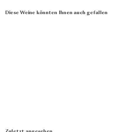
Diese Weine könnten Ihnen auch gefallen
93
100
BIO
Quattuor
Champagne
CHF 98.00
Drappier
In den Warenkorb legen
Zuletzt angesehen