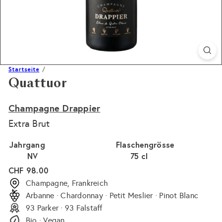
Startseite
Quattuor
Champagne Drappier
Extra Brut
Jahrgang
Flaschengrösse
NV
75 cl
Normaler
CHF 98.00
Preis
Champagne, Frankreich
Arbanne · Chardonnay · Petit Meslier · Pinot Blanc
93 Parker · 93 Falstaff
Bio · Vegan