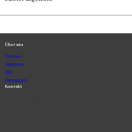
Über uns
Über uns
Impressum
AGB
Datenschutz
Kontakt
Vintra SA, Weinimporte
Seefeldstrasse 299
CH-8008 Zürich
+41 44 422 45 22
E-Mail ›