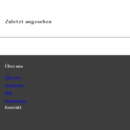
Zuletzt angesehen
Über uns
Über uns
Impressum
AGB
Datenschutz
Kontakt
Vintra SA, Weinimporte
Seefeldstrasse 299
CH-8008 Zürich