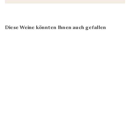
Diese Weine könnten Ihnen auch gefallen
92
100
Brut Nature Sans Soufre
CHF
Champagne Drappier
62.00
In den Warenkorb legen