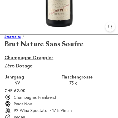
Startseite
Brut Nature Sans Soufre
Champagne Drappier
Zéro Dosage
Jahrgang
Flaschengrösse
NV
75 cl
Normaler
CHF 62.00
Preis
Champagne, Frankreich
Pinot Noir
92 Wine Spectator · 17.5 Vinum
Vegan