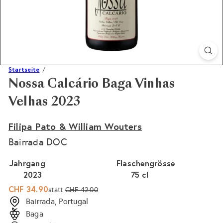
Startseite
Nossa Calcário Baga Vinhas
Velhas 2023
Filipa Pato & William Wouters
Bairrada DOC
Jahrgang
Flaschengrösse
2023
75 cl
Sonderpreis
Normaler
CHF 34.90
statt
CHF 42.00
Preis
Bairrada, Portugal
Baga