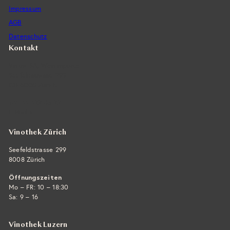
Impressum
AGB
Datenschutz
Kontakt
Vintra SA, Weinimporte
Seefeldstrasse 299
CH-8008 Zürich
+41 44 422 45 22
E-Mail ›
Vinothek Zürich
Seefeldstrasse 299
8008 Zürich
Öffnungszeiten
Mo – FR: 10 – 18:30
Sa: 9 – 16
Vinothek Luzern