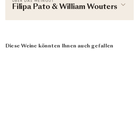
ÜBER DAS WEINGUT
Filipa Pato & William Wouters
Diese Weine könnten Ihnen auch gefallen
94
100
BIO
Nossa Calcário Bical 2022