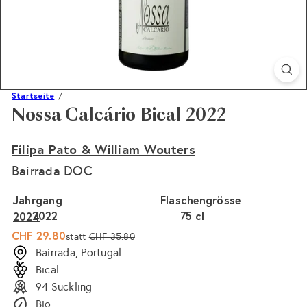
Startseite
Nossa Calcário Bical 2022
Filipa Pato & William Wouters
Bairrada DOC
Jahrgang
Flaschengrösse
2022
75 cl
2024
Sonderpreis
Normaler
CHF 29.80
statt
CHF 35.80
Preis
Bairrada, Portugal
Bical
94 Suckling
Bio