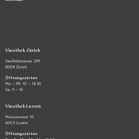
Vintra SA, Weinimporte
Seefeldstrasse 299
CH-8008 Zürich
+41 44 422 45 22
E-Mail ›
Vinothek Zürich
Seefeldstrasse 299
8008 Zürich
Öffnungszeiten
Mo – FR: 10 – 18:30
Sa: 9 – 16
Vinothek Luzern
Moosstrasse 10
6003 Luzern
Öffnungszeiten