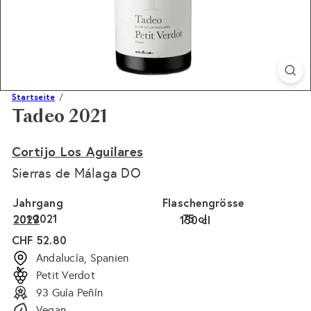
Startseite
Tadeo 2021
Cortijo Los Aguilares
Sierras de Málaga DO
Jahrgang
Flaschengrösse
2021
75 cl
2023
2019
150 cl
Normaler
CHF 52.80
Preis
Andalucía, Spanien
Petit Verdot
93 Guía Peñín
Vegan