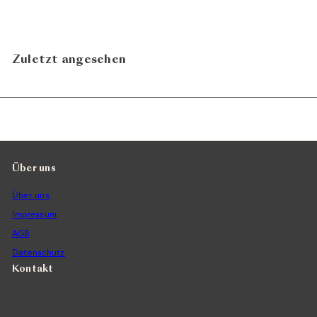
In den Warenkorb legen
Zuletzt angesehen
Über uns
Über uns
Impressum
AGB
Datenschutz
Kontakt
Vintra SA, Weinimporte
Seefeldstrasse 299