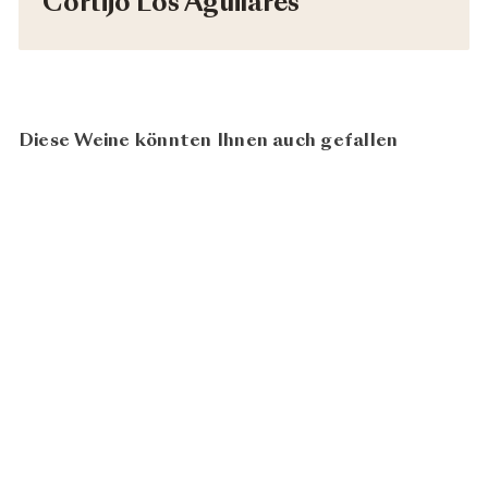
Cortijo Los Aguilares
Diese Weine könnten Ihnen auch gefallen
93
100
Tadeo 2021
Cortijo Los
ab
CHF 52.80
Aguilares