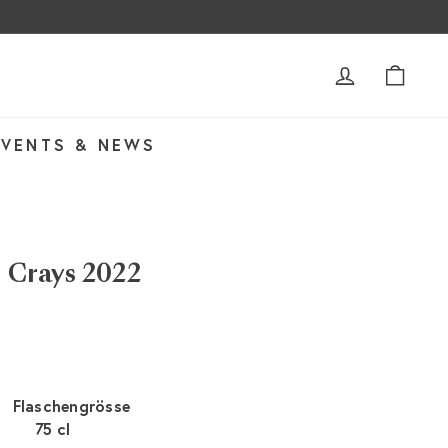
ACCOUNT
WAR
EVENTS & NEWS
s Crays 2022
Flaschengrösse
75 cl