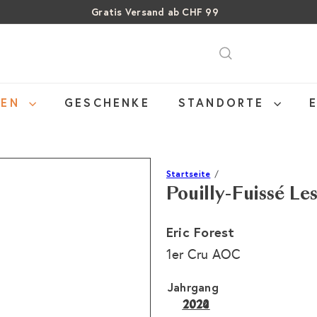
Gratis Versand ab CHF 99
Über 15% Rabatt auf Sommer Weine
Pause
SALE: Bis zu 40% auf letzte Flaschen
Diashow
NEN
GESCHENKE
STANDORTE
Startseite
Pouilly-Fuissé Le
Eric Forest
1er Cru AOC
Jahrgang
2022
2024
2020