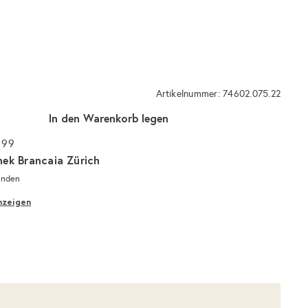
Artikelnummer: 74602.075.22
In den Warenkorb legen
 99
hek Brancaia Zürich
unden
nzeigen