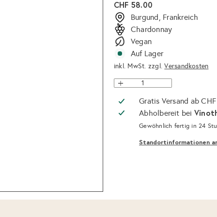
Normaler
CHF 58.00
Preis
Burgund, Frankreich
Chardonnay
Vegan
Auf Lager
inkl. MwSt. zzgl.
Versandkosten
Gratis Versand ab CHF
Vinot
Abholbereit bei
Gewöhnlich fertig in 24 St
Standortinformationen a