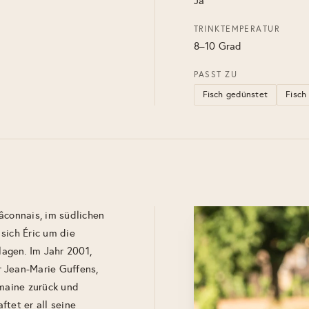
Ja
TRINKTEMPERATUR
8–10 Grad
PASST ZU
Fisch gedünstet
Fisch 
âconnais, im südlichen
sich Éric um die
agen. Im Jahr 2001,
 Jean-Marie Guffens,
omaine zurück und
tet er all seine