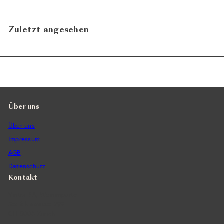
Zuletzt angesehen
Über uns
Über uns
Impressum
AGB
Datenschutz
Kontakt
Vintra SA, Weinimporte
Seefeldstrasse 299
CH-8008 Zürich