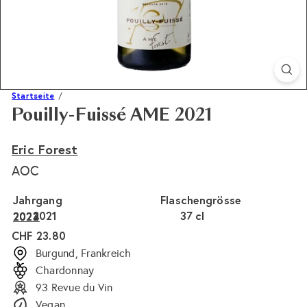
Startseite
Pouilly-Fuissé AME 2021
Eric Forest
AOC
Jahrgang
Flaschengrösse
2021
37 cl
2024
2023
2022
Normaler
CHF 23.80
Preis
Burgund, Frankreich
Chardonnay
93 Revue du Vin
Vegan