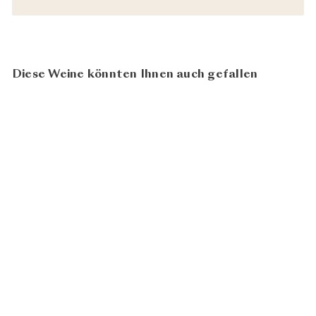
Diese Weine könnten Ihnen auch gefallen
93
100
Pouilly-Fuissé AME 2021
CHF 23.80
Eric Forest
In den Warenkorb legen