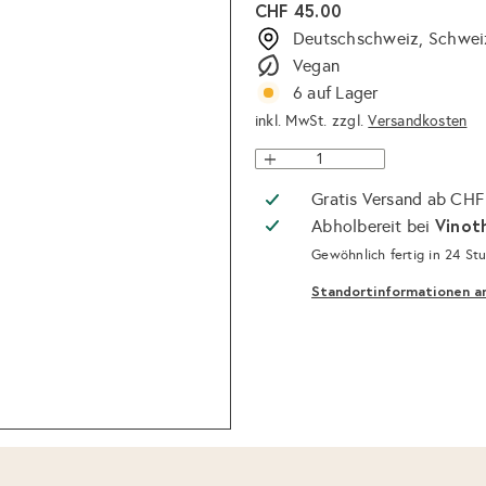
Normaler
CHF 45.00
Preis
Deutschschweiz, Schwei
Vegan
6 auf Lager
inkl. MwSt. zzgl.
Versandkosten
Gratis Versand ab CHF
Vinot
Abholbereit bei
Gewöhnlich fertig in 24 St
Standortinformationen a