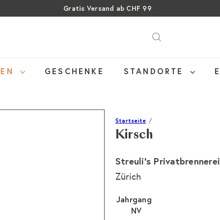
Gratis Versand ab CHF 99
Über 15% Rabatt auf Sommer Weine
Pause
SALE: Bis zu 40% auf letzte Flaschen
Diashow
NEN
GESCHENKE
STANDORTE
Startseite
Kirsch
Streuli's Privatbrennerei
Zürich
Jahrgang
NV