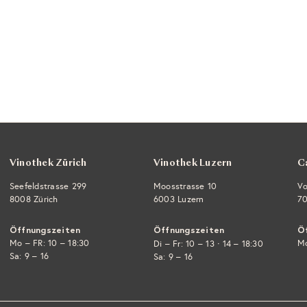
Vinothek Zürich
Vinothek Luzern
C
Seefeldstrasse 299
Moosstrasse 10
Vo
8008 Zürich
6003 Luzern
70
Öffnungszeiten
Öffnungszeiten
Ö
Mo – FR: 10 – 18:30
·
Mo
Di – Fr: 10 – 13
14 – 18:30
Sa: 9 – 16
Sa: 9 – 16