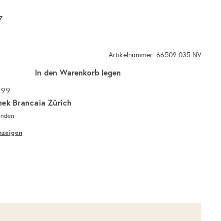
z
Artikelnummer: 66509.035.NV
In den Warenkorb legen
 99
hek Brancaia Zürich
unden
nzeigen