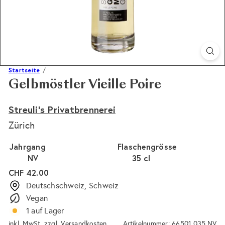
Startseite
Gelbmöstler Vieille Poire
Streuli's Privatbrennerei
Zürich
Jahrgang
Flaschengrösse
NV
35 cl
Normaler
CHF 42.00
Preis
Deutschschweiz, Schweiz
Vegan
1 auf Lager
inkl. MwSt. zzgl.
Versandkosten
Artikelnummer: 66501.035.NV