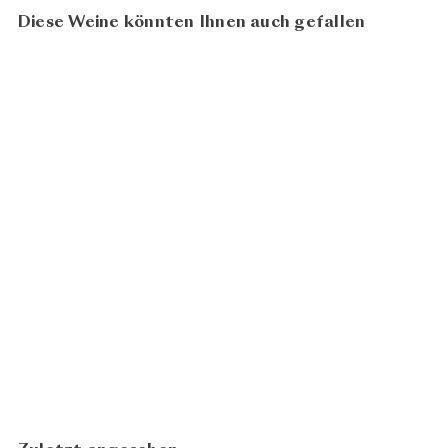
Diese Weine könnten Ihnen auch gefallen
Gelbmöstler Vieille Poire
CHF
Streuli's Privatbrennerei
42.00
In den Warenkorb legen