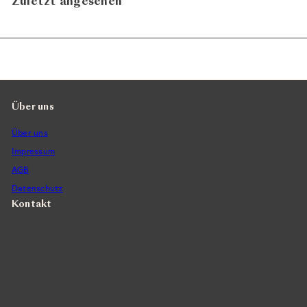
Zuletzt angesehen
Über uns
Über uns
Impressum
AGB
Datenschutz
Kontakt
Vintra SA, Weinimporte
Seefeldstrasse 299
CH-8008 Zürich
+41 44 422 45 22
E-Mail ›