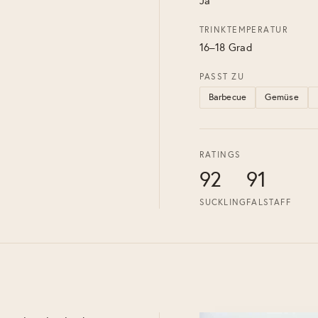
Ja
TRINKTEMPERATUR
16–18 Grad
PASST ZU
Barbecue
Gemüse
RATINGS
92
91
SUCKLING
FALSTAFF