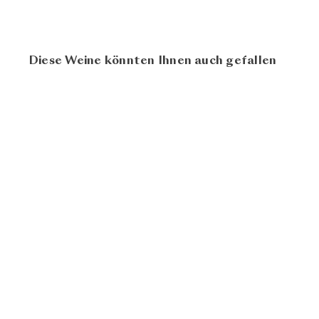
Diese Weine könnten Ihnen auch gefallen
92
AUSVERKAUFT
100
Contesa dei Venti
2021
Donnafugata
CHF 16.90