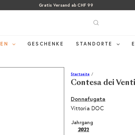
Gratis Versand ab CHF 99
Pause
SALE: Bis zu 40% auf letzte Flaschen
Über 15% Rabatt auf Sommer Weine
Diashow
NEN
GESCHENKE
STANDORTE
Startseite
Contesa dei Venti
Donnafugata
Vittoria DOC
Jahrgang
2021
Variante ausverkauft o
2022