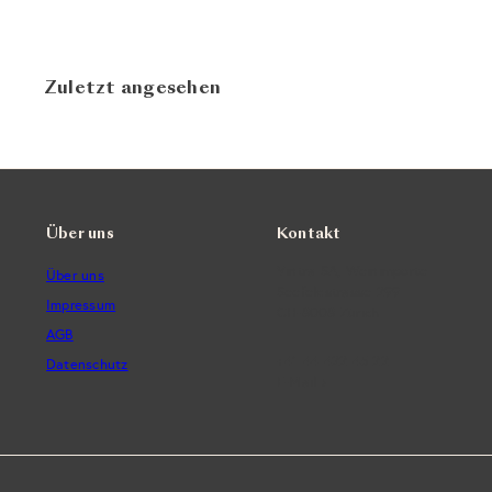
Zuletzt angesehen
Über uns
Kontakt
Vintra SA, Weinimporte
Über uns
Seefeldstrasse 299
Impressum
CH-8008 Zürich
AGB
+41 44 422 45 22
Datenschutz
E-Mail ›