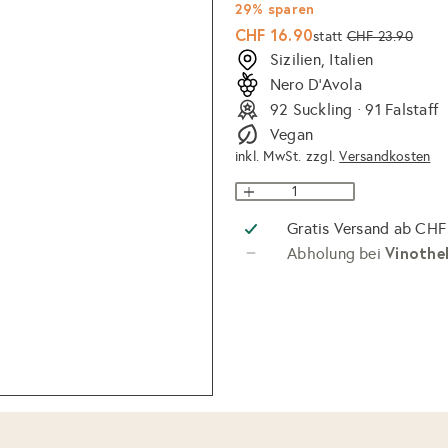
29% sparen
Sonderpreis
Normaler
CHF 16.90
statt
CHF 23.90
Preis
Sizilien, Italien
Nero D'Avola
92 Suckling · 91 Falstaff
Vegan
inkl. MwSt. zzgl.
Versandkosten
Gratis Versand ab CHF
Vinothe
Abholung bei