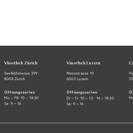
Vinothek Zürich
Vinothek Luzern
C
Seefeldstrasse 299
Moosstrasse 10
Vo
8008 Zürich
6003 Luzern
70
Öffnungszeiten
Öffnungszeiten
Ö
Mo – FR: 10 – 18:30
·
Mo
Di – Fr: 10 – 13
14 – 18:30
Sa: 9 – 16
Sa: 9 – 16