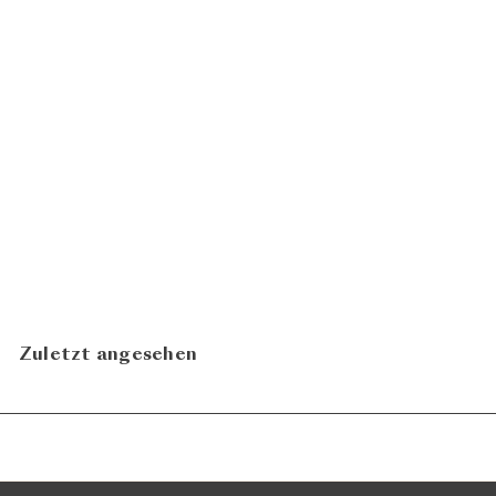
Väterchen Frost Cuvée
Blanc 2024
CHF
HerterWein
21.00
N
Zuletzt angesehen