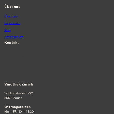
Über uns
Über uns
Impressum
AGB
Datenschutz
Kontakt
Vintra SA, Weinimporte
Seefeldstrasse 299
CH-8008 Zürich
+41 44 422 45 22
E-Mail ›
Vinothek Zürich
Seefeldstrasse 299
8008 Zürich
Öffnungszeiten
Mo – FR: 10 – 18:30