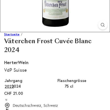
Startseite
Väterchen Frost Cuvée Blanc
2024
HerterWein
VdP Suisse
Jahrgang
Flaschengrösse
2024
75 cl
2023
Normaler
CHF 21.00
Preis
N
Deutschschweiz, Schweiz