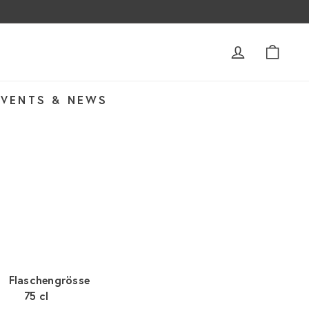
ACCOUNT
WAR
EVENTS & NEWS
Flaschengrösse
75 cl