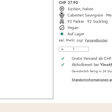
Normaler
CHF 27.90
Preis
Sizilien, Italien
Cabernet Sauvignon · Me
92 Parker · 92 Suckling
Vegan
Auf Lager
inkl. MwSt. zzgl.
Versandkosten
Gratis Versand ab CHF
Vinot
Abholbereit bei
Gewöhnlich fertig in 24 St
Standortinformationen a