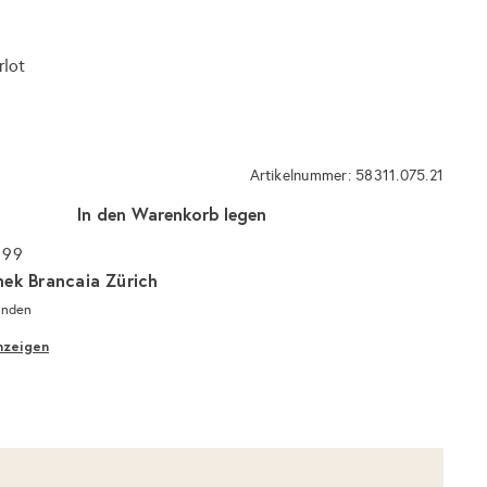
rlot
Artikelnummer: 58311.075.21
In den Warenkorb legen
 99
hek Brancaia Zürich
unden
nzeigen