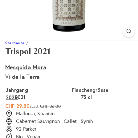
Startseite
Trispol 2021
Mesquida Mora
Vi de la Terra
Jahrgang
Flaschengrösse
2021
75 cl
2020
Sonderpreis
Normaler
CHF 29.80
statt
CHF 36.00
Preis
Mallorca, Spanien
Cabernet Sauvignon · Callet · Syrah
92 Parker
Bio · Vegan