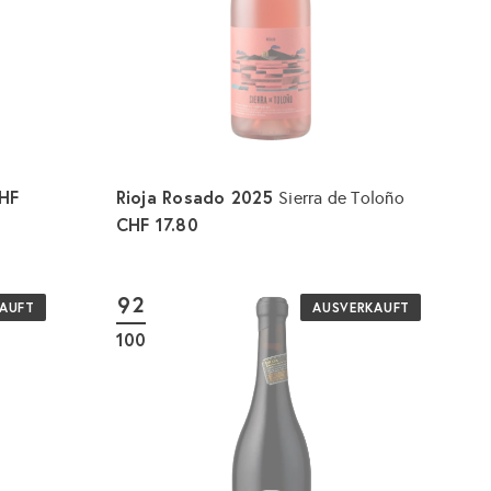
r
r
b
b
l
l
e
e
g
g
e
e
n
n
HF
Rioja Rosado 2025
Sierra de Toloño
CHF 17.80
92
AUFT
AUSVERKAUFT
100