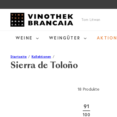
Direkt
zum
Inhalt
V
Suche
i
n
o
WEINE
WEINGÜTER
AKTIO
t
h
e
Startseite
Kollektionen
k
Sierra de Toloño
B
r
a
n
18 Produkte
c
a
i
91
a
100