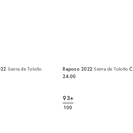
n
k
o
r
b
l
e
g
e
n
022
Raposo 2022
C
Sierra de Toloño
Sierra de Toloño
24.00
I
n
d
93+
e
n
100
W
a
r
e
n
k