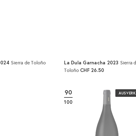
o
r
b
l
e
g
e
n
 2024
La Dula Garnacha 2023
Sierra de Toloño
Sierra 
CHF 26.50
Toloño
I
n
d
90
e
AUSVERK
n
100
W
a
r
e
n
k
o