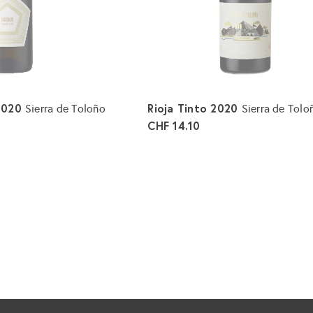
l
e
g
e
n
 2020
Rioja Tinto 2020
Sierra de Toloño
Sierra de Tolo
CHF 14.10