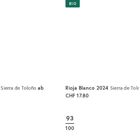
BIO
2
ab
Rioja Blanco 2024
Sierra de Toloño
Sierra de To
CHF 17.80
I
n
d
93
e
n
100
W
a