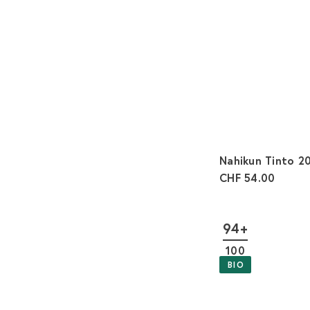
Nahikun Tinto 2
CHF 54.00
94+
100
BIO