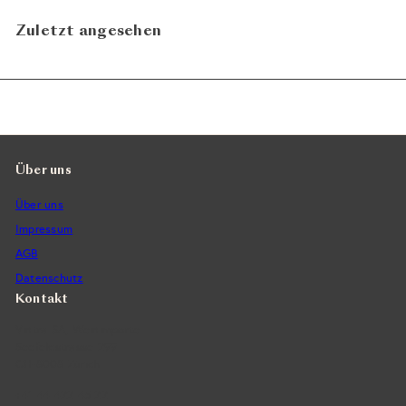
Zuletzt angesehen
Über uns
Über uns
Impressum
AGB
Datenschutz
Kontakt
Vintra SA, Weinimporte
Seefeldstrasse 299
CH-8008 Zürich
+41 44 422 45 22