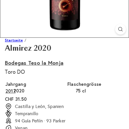
Startseite
Almirez 2020
Bodegas Teso la Monja
Toro DO
Jahrgang
Flaschengrösse
2020
75 cl
2017
Normaler
CHF 31.50
Preis
Castilla y León, Spanien
Tempranillo
94 Guía Peñín · 93 Parker
Vegan