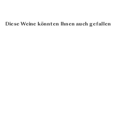
Diese Weine könnten Ihnen auch gefallen
94
100
Almirez 2020
Bodegas Teso
CHF 31.50
la Monja
In den Warenkorb legen