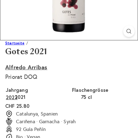
Startseite
Gotes 2021
Alfredo Arribas
Priorat DOQ
Jahrgang
Flaschengrösse
2021
75 cl
2023
Normaler
CHF 25.80
Preis
Catalunya, Spanien
Cariñena · Garnacha · Syrah
92 Guía Peñín
Bio · Vegan