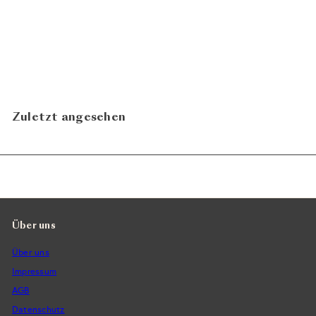
Gotes 2021
Alfredo Arribas
CHF 25.80
In den Warenkorb legen
Zuletzt angesehen
Über uns
Über uns
Impressum
AGB
Datenschutz