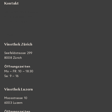
Kontakt
Vintra SA, Weinimporte
Seefeldstrasse 299
CH-8008 Zürich
+41 44 422 45 22
E-Mail ›
Vinothek Zürich
Seefeldstrasse 299
8008 Zürich
Öffnungszeiten
Mo – FR: 10 – 18:30
Sa: 9 – 16
Vinothek Luzern
Moosstrasse 10
6003 Luzern
Öffnungszeiten