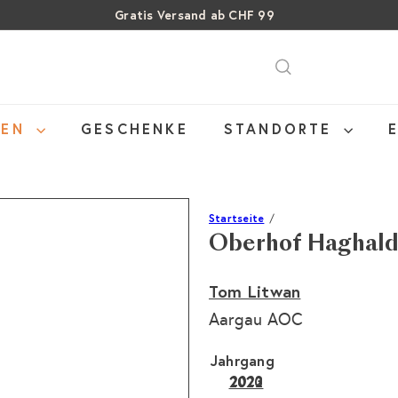
Gratis Versand ab CHF 99
Pause
SALE: Bis zu 40% auf letzte Flaschen
Über 15% Rabatt auf Sommer Weine
Diashow
NEN
GESCHENKE
STANDORTE
Startseite
Oberhof Haghald
Tom Litwan
Aargau AOC
Jahrgang
2023
2020
2022