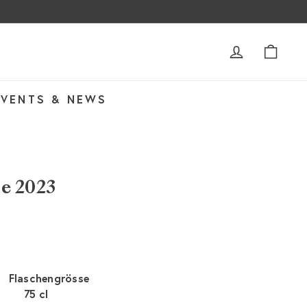
ACCOUNT
WAR
EVENTS & NEWS
e 2023
Flaschengrösse
75 cl