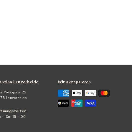
antina Lenzerheide
Wir akzeptieren
a Principala 25
78 Lenzerheide
ffnungszeiten
 – So: 15 – 00