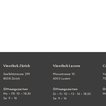
Vinothek Zürich
Vinothek Luzern
C
Seefeldstrasse 299
Moosstrasse 10
Vo
8008 Zürich
6003 Luzern
70
Öffnungszeiten
Öffnungszeiten
Ö
Mo – FR: 10 – 18:30
·
Mo
Di – Fr: 10 – 13
14 – 18:30
Sa: 9 – 16
Sa: 9 – 16