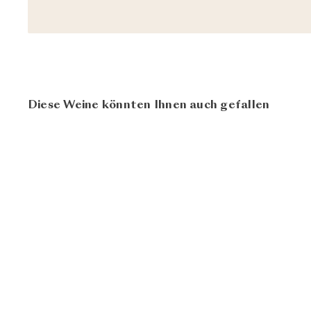
Diese Weine könnten Ihnen auch gefallen
93+
100
BIO
Oberhof Haghalde