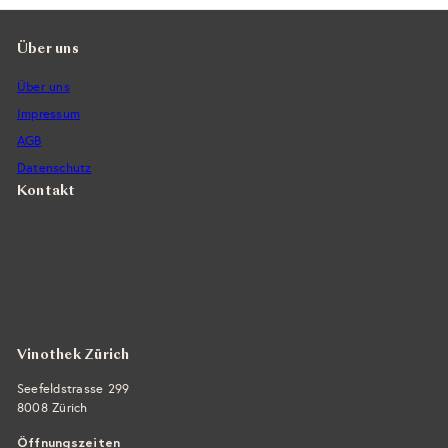
Über uns
Über uns
Impressum
AGB
Datenschutz
Kontakt
Vintra SA, Weinimporte
Seefeldstrasse 299
CH-8008 Zürich
+41 44 422 45 22
E-Mail ›
Vinothek Zürich
Seefeldstrasse 299
8008 Zürich
Öffnungszeiten