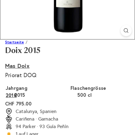
Startseite
Doix 2015
Mas Doix
Priorat DOQ
Jahrgang
Flaschengrösse
2015
500 cl
2018
2010
Normaler
CHF 795.00
Preis
Catalunya, Spanien
Cariñena · Garnacha
94 Parker · 93 Guía Peñín
1 auf Lager