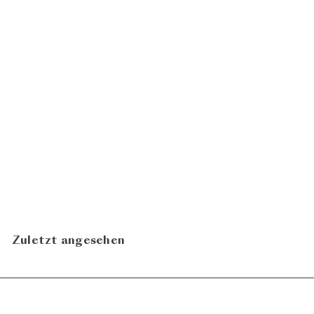
100
Doix 2015
CHF
Mas Doix
795.00
In den Warenkorb legen
Zuletzt angesehen