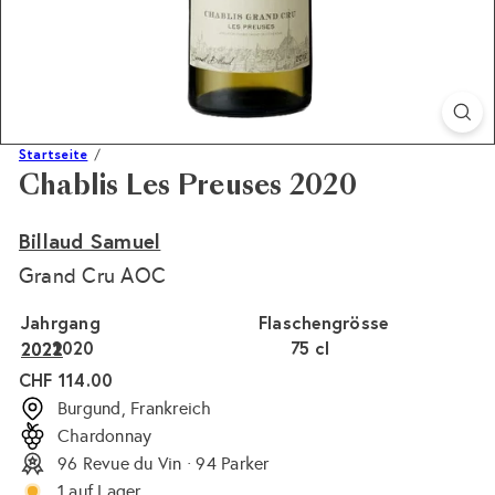
Startseite
Chablis Les Preuses 2020
Billaud Samuel
Grand Cru AOC
Jahrgang
Flaschengrösse
2020
75 cl
2022
2021
Normaler
CHF 114.00
Preis
Burgund, Frankreich
Chardonnay
96 Revue du Vin · 94 Parker
1 auf Lager