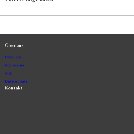
Über uns
Über uns
Impressum
AGB
Datenschutz
Kontakt
Vintra SA, Weinimporte
Seefeldstrasse 299
CH-8008 Zürich
+41 44 422 45 22
E-Mail ›