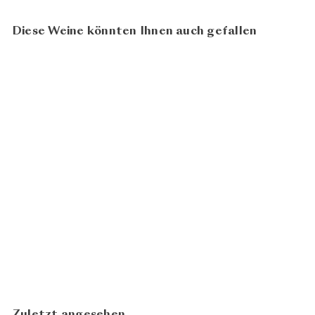
Diese Weine könnten Ihnen auch gefallen
96
100
Chablis Les Preuses 2020
CHF 114.00
Billaud Samuel
In den Warenkorb legen
Zuletzt angesehen