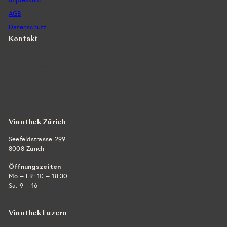
AGB
Datenschutz
Kontakt
Vintra SA, Weinimporte
Seefeldstrasse 299
CH-8008 Zürich
+41 44 422 45 22
E-Mail ›
Vinothek Zürich
Seefeldstrasse 299
8008 Zürich
Öffnungszeiten
Mo – FR: 10 – 18:30
Sa: 9 – 16
Vinothek Luzern