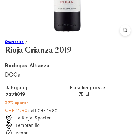
Startseite
Rioja Crianza 2019
Bodegas Altanza
DOCa
Jahrgang
Flaschengrösse
2019
Variante ausverkauft oder nicht verfügbar
75 cl
Variante ausverkauft 
2021
2020
29% sparen
Sonderpreis
Normaler
CHF 11.90
statt
CHF 16.80
Preis
La Rioja, Spanien
Tempranillo
Vegan