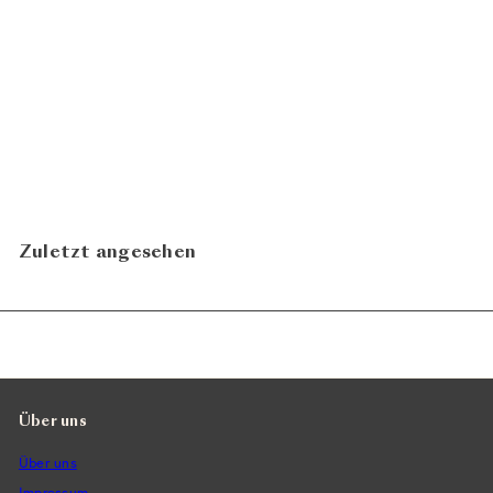
Rioja Crianza 2019
CHF 11.90
Bodegas Altanza
Zuletzt angesehen
Über uns
Über uns
Impressum