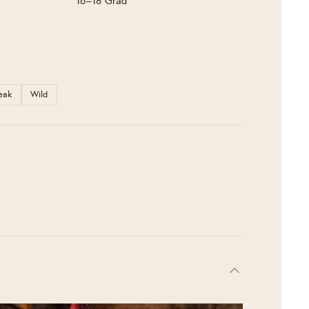
16–18 Grad
eak
Wild