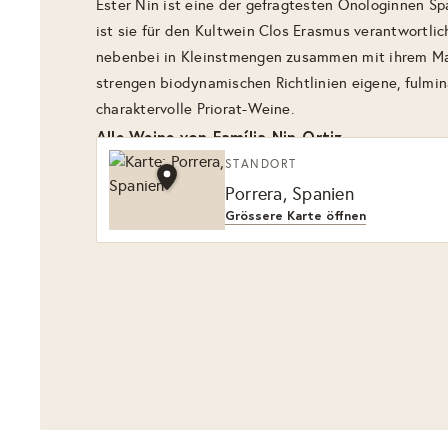
Ester Nin ist eine der gefragtesten Önologinnen S
ist sie für den Kultwein Clos Erasmus verantwortlich
nebenbei in Kleinstmengen zusammen mit ihrem Ma
strengen biodynamischen Richtlinien eigene, fulmi
charaktervolle Priorat-Weine.
Alle Weine von Família Nin-Ortiz
STANDORT
Porrera, Spanien
Grössere Karte öffnen