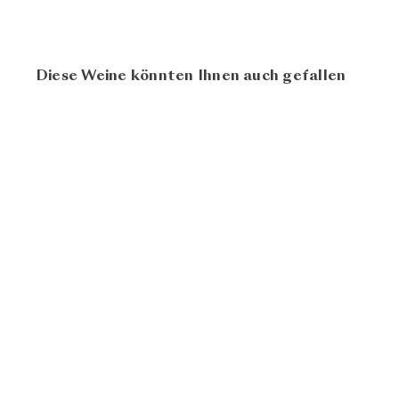
Diese Weine könnten Ihnen auch gefallen
98
100
La Coma d'en
Romeu 2021
Família
CHF
Nin-Ortiz
168.00