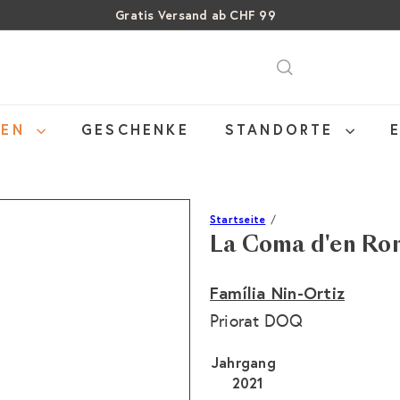
Gratis Versand ab CHF 99
Über 15% Rabatt auf Sommer Weine
Pause
SALE: Bis zu 40% auf letzte Flaschen
Diashow
NEN
GESCHENKE
STANDORTE
Startseite
La Coma d'en Ro
Família Nin-Ortiz
Priorat DOQ
Jahrgang
2021