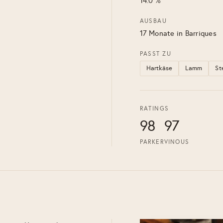
14.0 %
AUSBAU
17 Monate in Barriques
PASST ZU
Hartkäse
Lamm
St
RATINGS
98
97
PARKER
VINOUS