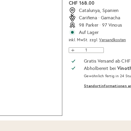
Normaler
CHF 168.00
Preis
Catalunya, Spanien
Cariñena · Garnacha
98 Parker · 97 Vinous
Auf Lager
inkl. MwSt. zzgl.
Versandkosten
Gratis Versand ab CHF
Vinot
Abholbereit bei
Gewöhnlich fertig in 24 St
Standortinformationen a