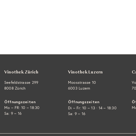
Vinothek Zürich
Vinothek Luzern
C
Seefeldstrasse 299
Moosstrasse 10
Vo
8008 Zürich
6003 Luzern
70
Öffnungszeiten
Öffnungszeiten
Ö
Mo – FR: 10 – 18:30
·
Mo
Di – Fr: 10 – 13
14 – 18:30
Sa: 9 – 16
Sa: 9 – 16