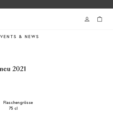
ACCOUNT
WAR
EVENTS & NEWS
meu 2021
Flaschengrösse
75 cl