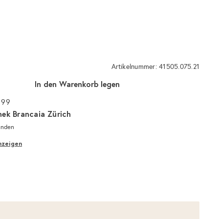
Artikelnummer: 41505.075.21
In den Warenkorb legen
 99
hek Brancaia Zürich
unden
nzeigen