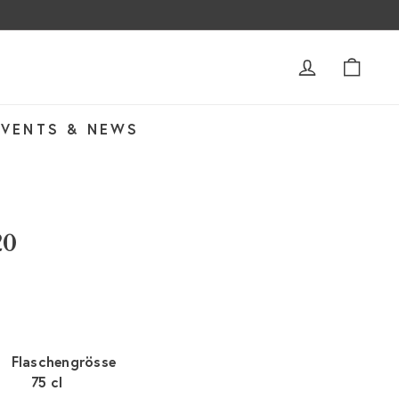
ACCOUNT
WAR
EVENTS & NEWS
20
Flaschengrösse
75 cl