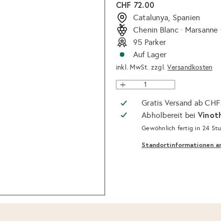
Normaler
CHF 72.00
Preis
Catalunya, Spanien
Chenin Blanc · Marsanne 
95 Parker
Auf Lager
inkl. MwSt. zzgl.
Versandkosten
Gratis Versand ab CHF
Vinot
Abholbereit bei
Gewöhnlich fertig in 24 St
Standortinformationen a