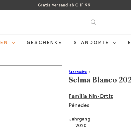
Gratis Versand ab CHF 99
Über 15% Rabatt auf Sommer Weine
Pause
SALE: Bis zu 40% auf letzte Flaschen
Diashow
NEN
GESCHENKE
STANDORTE
Startseite
Selma Blanco 20
Família Nin-Ortiz
Pénedes
Jahrgang
2020