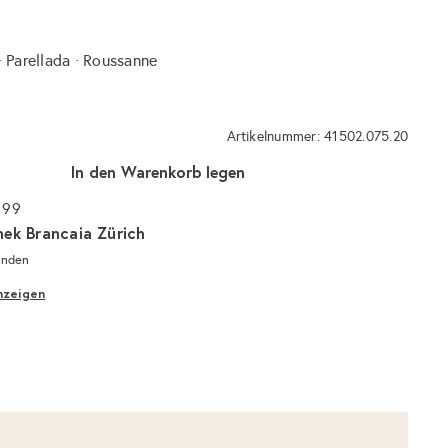
· Parellada · Roussanne
Artikelnummer: 41502.075.20
In den Warenkorb legen
 99
hek Brancaia Zürich
unden
nzeigen