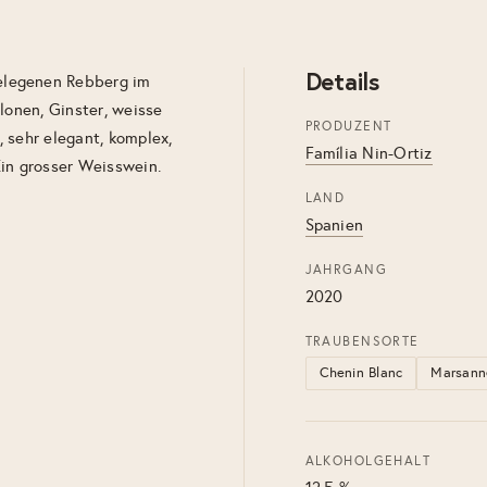
Details
elegenen Rebberg im
lonen, Ginster, weisse
PRODUZENT
 sehr elegant, komplex,
Família Nin-Ortiz
 Ein grosser Weisswein.
LAND
Spanien
JAHRGANG
2020
TRAUBENSORTE
Chenin Blanc
Marsann
ALKOHOLGEHALT