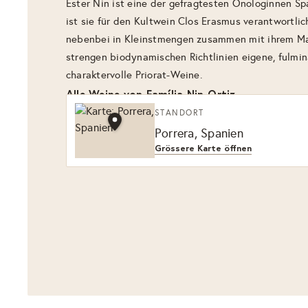
Ester Nin ist eine der gefragtesten Önologinnen S
ist sie für den Kultwein Clos Erasmus verantwortlich
nebenbei in Kleinstmengen zusammen mit ihrem Ma
strengen biodynamischen Richtlinien eigene, fulmi
charaktervolle Priorat-Weine.
Alle Weine von Família Nin-Ortiz
STANDORT
Porrera, Spanien
Grössere Karte öffnen