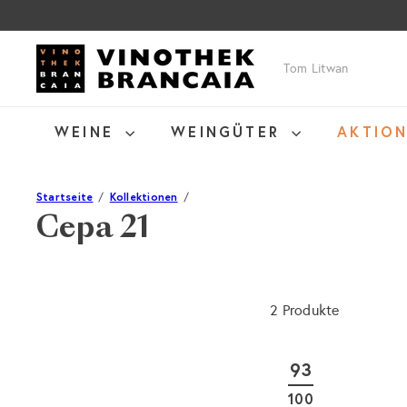
Direkt
zum
Inhalt
V
Suche
i
n
o
WEINE
WEINGÜTER
AKTIO
t
h
e
Startseite
Kollektionen
k
Cepa 21
B
r
a
n
2 Produkte
c
a
i
93
a
100