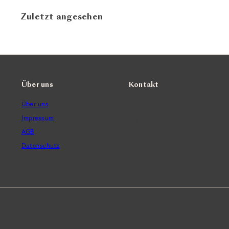
Zuletzt angesehen
Über uns
Kontakt
Vintra SA, Weinimporte
Über uns
Seefeldstrasse 299
Impressum
CH-8008 Zürich
AGB
+41 44 422 45 22
Datenschutz
E-Mail ›