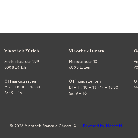
r
r
e
e
P
n
k
i
r
o
s
e
r
b
i
l
s
e
g
e
Vinothek Zürich
Vinothek Luzern
C
n
Seefeldstrasse 299
Moosstrasse 10
Vo
8008 Zürich
6003 Luzern
70
Öffnungszeiten
Öffnungszeiten
Ö
Mo – FR: 10 – 18:30
·
Mo
Di – Fr: 10 – 13
14 – 18:30
Sa: 9 – 16
Sa: 9 – 16
© 2026 Vinothek Brancaia Cheers 🥂
Powered by Metafeld