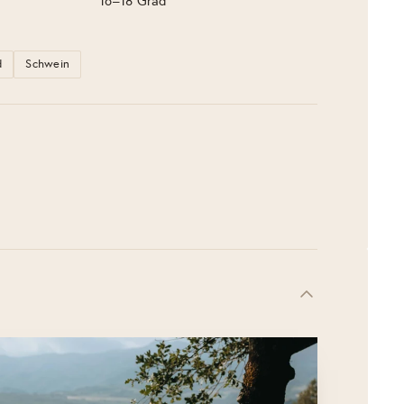
16–18 Grad
d
Schwein