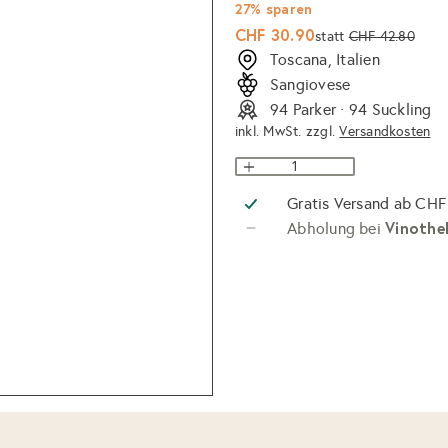
27% sparen
Sonderpreis
Normaler
CHF 30.90
statt
CHF 42.80
Preis
Toscana, Italien
Sangiovese
94 Parker · 94 Suckling
inkl. MwSt. zzgl.
Versandkosten
Gratis Versand ab CHF
Vinothe
Abholung bei