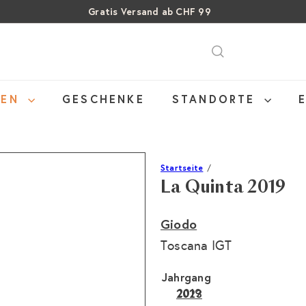
Gratis Versand ab CHF 99
Pause
SALE: Bis zu 40% auf letzte Flaschen
Über 15% Rabatt auf Sommer Weine
Diashow
NEN
GESCHENKE
STANDORTE
Startseite
La Quinta 2019
Giodo
Toscana IGT
Jahrgang
2019
Variante ausverkauft o
2023