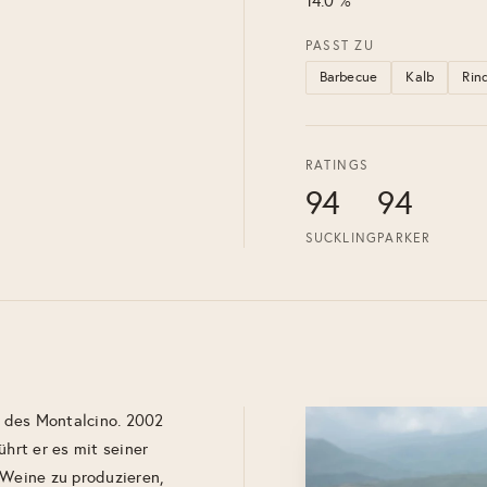
14.0 %
PASST ZU
Barbecue
Kalb
Rin
RATINGS
94
94
SUCKLING
PARKER
 des Montalcino. 2002
ührt er es mit seiner
 Weine zu produzieren,