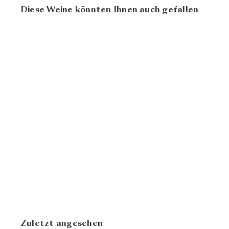
Diese Weine könnten Ihnen auch gefallen
94
AUSVERKAUFT
100
La Quinta 2019
CHF 30.90
Giodo
Zuletzt angesehen