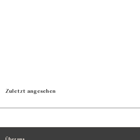
Humagne Rouge 2019
CHF 25.00
Cave Biber
N
In den Warenkorb legen
Zuletzt angesehen
Über uns