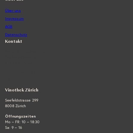
Über uns
Impressum
AGB
Datenschutz
Kontakt
Vintra SA, Weinimporte
Seefeldstrasse 299
CH-8008 Zürich
+41 44 422 45 22
E-Mail ›
Vinothek Zürich
Seefeldstrasse 299
8008 Zürich
Öffnungszeiten
Mo – FR: 10 – 18:30
Sa: 9 – 16