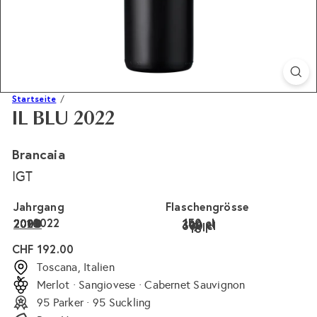
Startseite
IL BLU 2022
Brancaia
IGT
Jahrgang
Flaschengrösse
2022
150 cl
2021
2020
2010
2009
2008
300 cl
600 cl
9 l
18 l
Normaler
CHF 192.00
Preis
Toscana, Italien
Merlot · Sangiovese · Cabernet Sauvignon
95 Parker · 95 Suckling