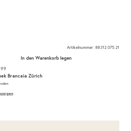
Artikelnummer: 88312.075.21
In den Warenkorb legen
 99
hek Brancaia Zürich
unden
nzeigen