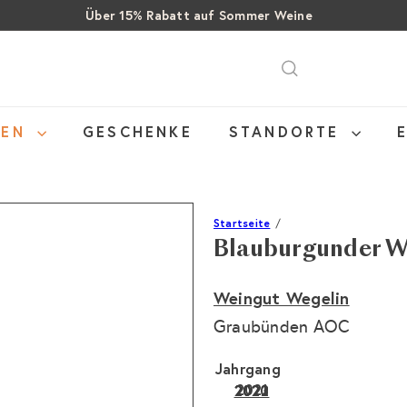
Über 15% Rabatt auf Sommer Weine
Pause
SALE: Bis zu 40% auf letzte Flaschen
Gratis Versand ab CHF 99
Diashow
NEN
GESCHENKE
STANDORTE
Startseite
Blauburgunder We
Weingut Wegelin
Graubünden AOC
Jahrgang
2021
2020
2023
2022