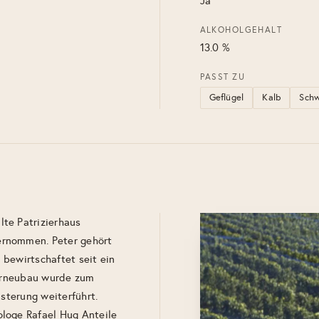
Ja
ALKOHOLGEHALT
13.0 %
PASST ZU
Geflügel
Kalb
Sch
te Patrizierhaus
ernommen. Peter gehört
bewirtschaftet seit ein
lerneubau wurde zum
isterung weiterführt.
loge Rafael Hug Anteile