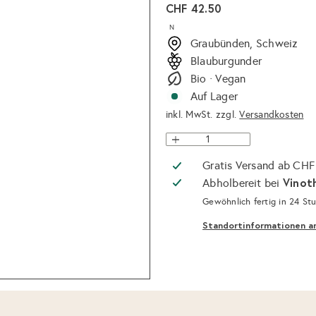
Normaler
CHF 42.50
Preis
N
Graubünden, Schweiz
Blauburgunder
Bio · Vegan
Auf Lager
inkl. MwSt. zzgl.
Versandkosten
Gratis Versand ab CHF
Vinot
Abholbereit bei
Gewöhnlich fertig in 24 St
Standortinformationen a