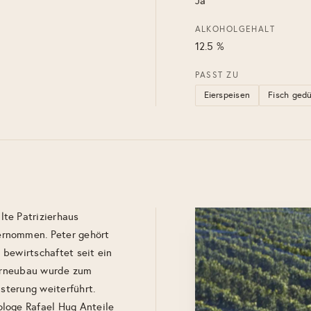
Ja
ALKOHOLGEHALT
12.5 %
PASST ZU
Eierspeisen
Fisch ged
te Patrizierhaus
ernommen. Peter gehört
bewirtschaftet seit ein
lerneubau wurde zum
isterung weiterführt.
loge Rafael Hug Anteile