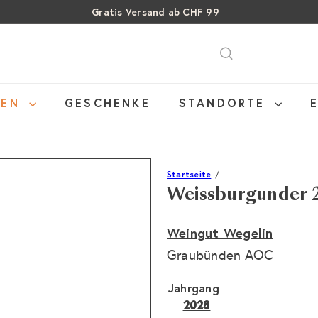
Gratis Versand ab CHF 99
Pause
SALE: Bis zu 40% auf letzte Flaschen
Über 15% Rabatt auf Sommer Weine
Diashow
NEN
GESCHENKE
STANDORTE
Startseite
Weissburgunder 
Weingut Wegelin
Graubünden AOC
Jahrgang
2023
Variante ausverkauft o
2024
2025