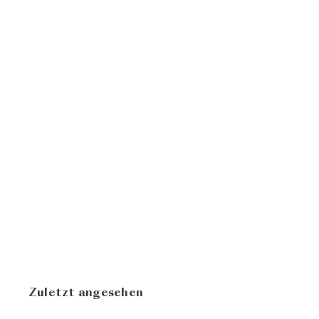
BIO
AUSVERKAUFT
Weissburgunder
2023
Weingut
CHF 27.50
Wegelin
N
Zuletzt angesehen