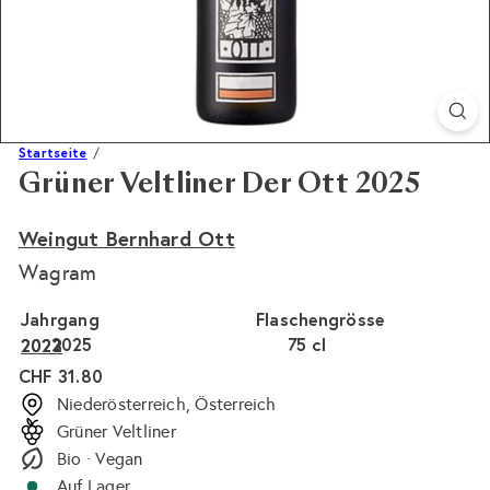
Startseite
Grüner Veltliner Der Ott 2025
Weingut Bernhard Ott
Wagram
Jahrgang
Flaschengrösse
2025
75 cl
2023
2022
Normaler
CHF 31.80
Preis
Niederösterreich, Österreich
Grüner Veltliner
Bio · Vegan
Auf Lager