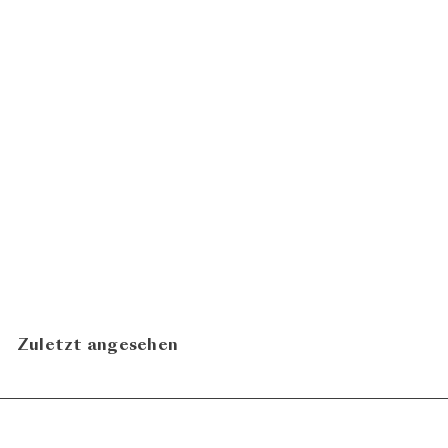
Grüner Veltliner Der Ott
2025
Weingut Bernhard Ott
CHF 31.80
In den Warenkorb legen
Zuletzt angesehen