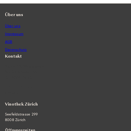
Über uns
Über uns
Impressum
AGB
Datenschutz
Kontakt
Vintra SA, Weinimporte
Seefeldstrasse 299
CH-8008 Zürich
+41 44 422 45 22
E-Mail ›
Vinothek Zürich
Seefeldstrasse 299
8008 Zürich
Öffnungszeiten