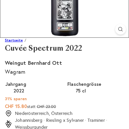
Startseite
Cuvée Spectrum 2022
Weingut Bernhard Ott
Wagram
Jahrgang
Flaschengrösse
2022
75 cl
31% sparen
Sonderpreis
Normaler
CHF 15.80
statt
CHF 23.00
Preis
Niederösterreich, Österreich
Johannisberg · Riesling x Sylvaner · Traminer ·
Weissburgunder