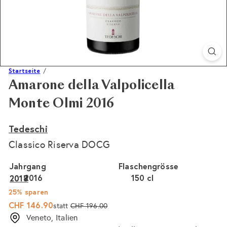
Startseite
Amarone della Valpolicella
Monte Olmi 2016
Tedeschi
Classico Riserva DOCG
Jahrgang
Flaschengrösse
2016
Variante ausverkauft oder nicht verfügbar
150 cl
Variante ausverkauft 
2018
2017
25% sparen
Sonderpreis
Normaler
CHF 146.90
statt
CHF 196.00
Preis
Veneto, Italien