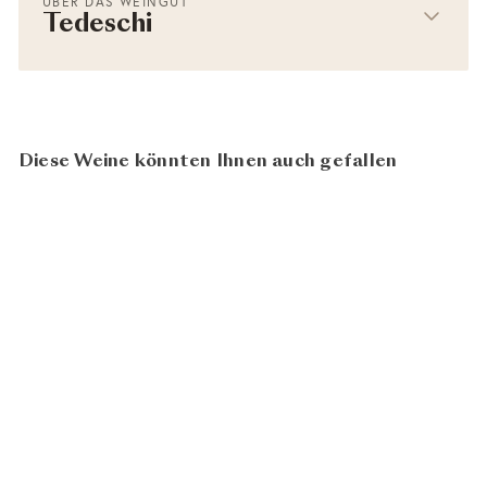
ÜBER DAS WEINGUT
Tedeschi
Diese Weine könnten Ihnen auch gefallen
96
AUSVERKAUFT
100
Amarone della Valpolicella